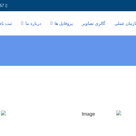
57
زمان عملی
گالری تصاویر
پروفایل ها
درباره ما
ثبت نا