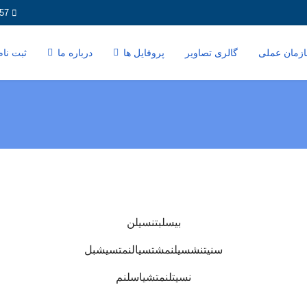
57
زمان عملی
گالری تصاویر
پروفایل ها
درباره ما
ثبت نا
بیسلبتنسیلن
سنیتنشسیلنمشتسیالنمتسیشبل
نسیتلنمتشیاسلنم