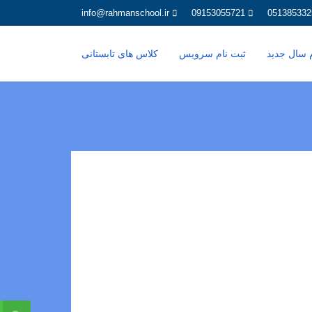
info@rahmanschool.ir
09153055721
051385332
م سال جدید
ثبت نام سرویس
کلاس های تابستانی