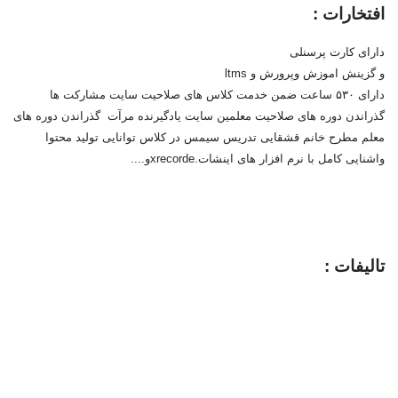
افتخارات :
دارای کارت پرسنلی
و گزینش اموزش وپرورش و ltms
دارای ۵۳۰ ساعت ضمن خدمت کلاس های صلاحیت سایت مشارکت ها
گذراندن دوره های صلاحیت معلمین سایت یادگیرنده مرآت گذراندن دوره های
معلم مطرح خانم قشقایی تدریس سیمس در کلاس توانایی تولید محتوا
واشنایی کامل با نرم افزار های اینشات.xrecordeو....
تالیفات :