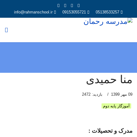
info@rahmanschool.ir
09153055721
05138533257
منا حمیدی
09 مهر 1399
بازدید: 2472
آموزگار پایه دوم
مدرک و تحصیلات :