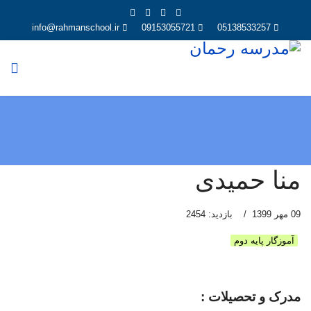
info@rahmanschool.ir
09153055721
05138533257
منا حمیدی
09 مهر 1399
بازدید: 2454
آموزگار پایه دوم
مدرک و تحصیلات :