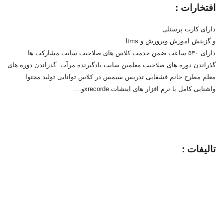
افتخارات :
دارای کارت پرسنلی
و گزینش اموزش وپرورش و ltms
دارای ۵۳۰ ساعت ضمن خدمت کلاس های صلاحیت سایت مشارکت ها
گذراندن دوره های صلاحیت معلمین سایت یادگیرنده مرآت گذراندن دوره های
معلم مطرح خانم قشقایی تدریس سیمس در کلاس توانایی تولید محتوا
واشنایی کامل با نرم افزار های اینشات.xrecordeو....
تالیفات :