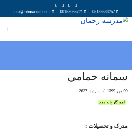
info@rahmanschool.ir
09153055721
05138533257
سمانه حمامی
09 مهر 1399
بازدید: 2627
آموزگار پایه دوم
مدرک و تحصیلات :