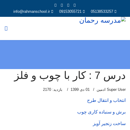
info@rahmanschool.ir
09153055721
05138533257
درس 7 : کار با چوب و فلز
Super User ادمین
01 دی 1399
بازدید: 2170
انتخاب و انتقال طرح
برش و سنباده کاری چوب
ساخت زنجیر آویز