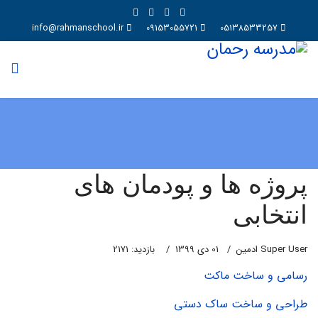
info@rahmanschool.ir
09153055721
05138533257
پروژه ها و پودمان های
انتخابی
Super User ادمین
01 دی 1399
بازدید: 2171
رسامی و ساخت ماکت
طراحی و ساخت ساک دستی