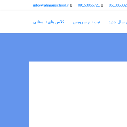
info@rahmanschool.ir
09153055721
051385332
م سال جدید
ثبت نام سرویس
کلاس های تابستانی