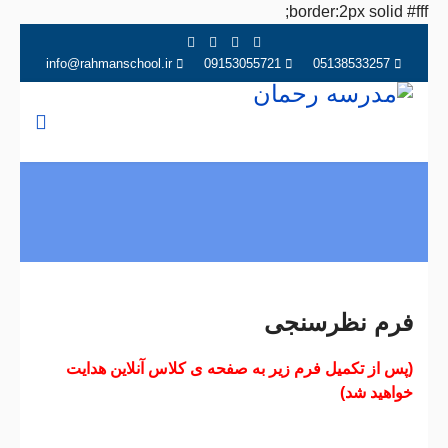
border:2px solid #fff;
info@rahmanschool.ir
09153055721
05138533257
فرم نظرسنجی
(پس از تکمیل فرم زیر به صفحه ی کلاس آنلاین هدایت
خواهید شد)