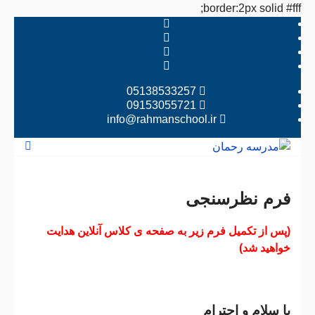
border:2px solid #fff;
05138533257
09153055721
info@rahmanschool.ir
فرم نظرسنجی
(پس از تکمیل فرم زیر به صفحه ی کلاس آنلاین هدایت
خواهید شد)
با سلام و احترام